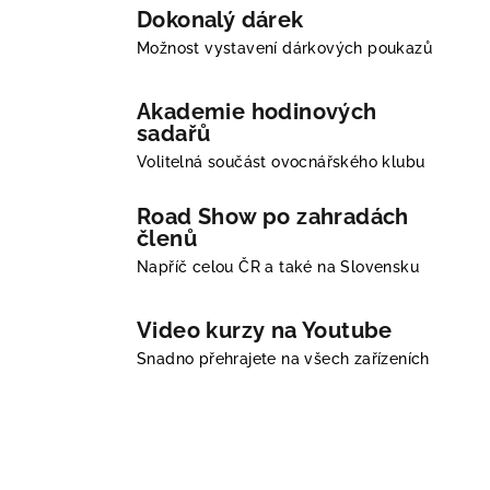
Dokonalý dárek
k
Možnost vystavení dárkových poukazů
u
j
Akademie hodinových
sadařů
i
Volitelná součást ovocnářského klubu
z
Road Show po zahradách
a
členů
m
Napříč celou ČR a také na Slovensku
i
Video kurzy na Youtube
l
Snadno přehrajete na všech zařízeních
á
s
l