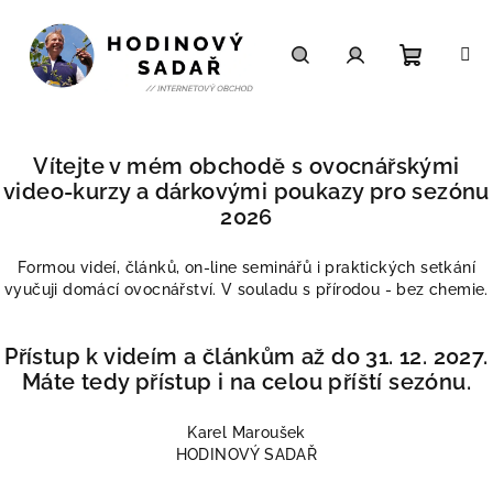
Přejít
na
obsah
Nákupn
Hledat
Přihlášení
košík
Vítejte v mém obchodě s ovocnářskými
video-kurzy a dárkovými poukazy pro sezónu
2026
Formou videí, článků, on-line seminářů i praktických setkání
vyučuji domácí ovocnářství. V souladu s přírodou - bez chemie.
Přístup k videím a článkům až do 31. 12. 2027.
Máte tedy přístup i na celou příští sezónu.
Karel Maroušek
HODINOVÝ SADAŘ