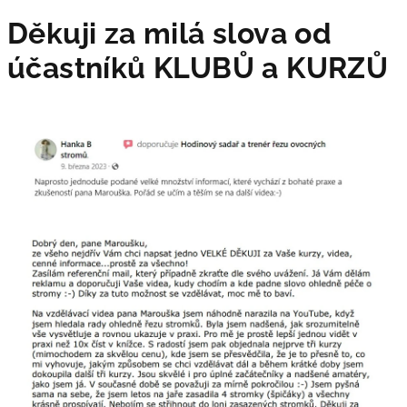
o
Děkuji za milá slova od
v
účastníků KLUBŮ a KURZŮ
a
o
d
ú
č
a
s
t
n