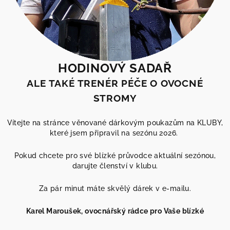
s
u
HODINOVÝ SADAŘ
ALE TAKÉ TRENÉR PÉČE O OVOCNÉ
STROMY
Vítejte na stránce věnované dárkovým poukazům na KLUBY,
které jsem připravil na sezónu 2026.
Pokud chcete pro své blízké průvodce aktuální sezónou,
darujte členství v klubu.
Za pár minut máte skvělý dárek v e-mailu.
Karel Maroušek, ovocnářský rádce pro Vaše blízké