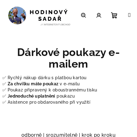
Přejít
na
obsah
Nákupn
Hledat
Přihlášení
košík
Dárkové poukazy e-
mailem
✅ Rychlý nákup dárku s platbou kartou
✅
Za chvilku máte poukaz
v e-mailu
✅ Poukaz připravený k oboustrannému tisku
✅
Jednoduché uplatnění
poukazu
✅ Asistence pro obdarovaného při využití
odborně | srozumitelně | krok po kroku