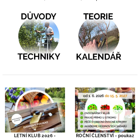
V
ý
p
i
s
p
LETNÍ KLUB 2026 -
ROČNÍ ČLENSTVÍ - poukaz
r