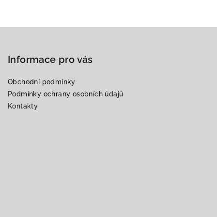
Z
á
p
Informace pro vás
a
Obchodní podmínky
t
Podmínky ochrany osobních údajů
í
Kontakty