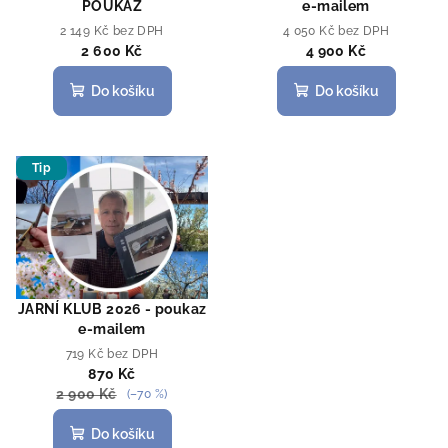
POUKAZ
e-mailem
o
2 149 Kč bez DPH
4 050 Kč bez DPH
d
2 600 Kč
4 900 Kč
u
Do košíku
Do košíku
k
t
ů
Tip
JARNÍ KLUB 2026 - poukaz
e-mailem
719 Kč bez DPH
870 Kč
2 900 Kč
(–70 %)
Do košíku